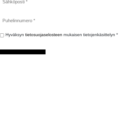
Puhelinnumero
*
Hyväksyn
Hyväksyn
tietosuojaselosteen
mukaisen tietojenkäsittelyn *
tietosuojaselosteen
mukaisen
tietojenkäsittelyn
*
LÄHETÄ