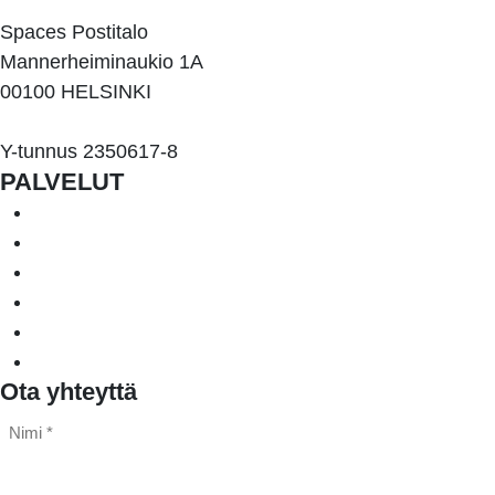
Spaces Postitalo
Mannerheiminaukio 1A
00100 HELSINKI
Y-tunnus 2350617-8
PALVELUT
Järjestelmähankinnat ja -projektit
Julkiset hankinnat
IT-kilpailutukset ja -selvitykset
IT-päällikkö palveluna
Moderni työ ja johtaminen
Tietosuojaa palveluna
Ota yhteyttä
Nimi
*
*
Sähköposti
*