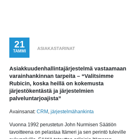
21
ASIAKASTARINAT
TAMMI
Asiakkuudenhallintajärjestelmä vastaamaan
varainhankinnan tarpeita – “Valitsimme
Rubicin, koska heillä on kokemusta
järjestökentästä ja järjestelmien
palveluntarjoajista”
Avainsanat:
CRM
,
järjestelmähankinta
Vuonna 1992 perustetun John Nurmisen Säätiön
tavoitteena on pelastaa Itämeri ja sen perintö tuleville