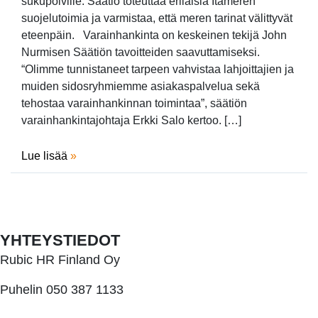
sukupolville. Säätiö toteuttaa erilaisia Itämeren
suojelutoimia ja varmistaa, että meren tarinat välittyvät
eteenpäin. Varainhankinta on keskeinen tekijä John
Nurmisen Säätiön tavoitteiden saavuttamiseksi.
“Olimme tunnistaneet tarpeen vahvistaa lahjoittajien ja
muiden sidosryhmiemme asiakaspalvelua sekä
tehostaa varainhankinnan toimintaa”, säätiön
varainhankintajohtaja Erkki Salo kertoo. […]
Lue lisää
»
YHTEYSTIEDOT
Rubic HR Finland Oy
Puhelin 050 387 1133
kari.heikkila@rubic.fi