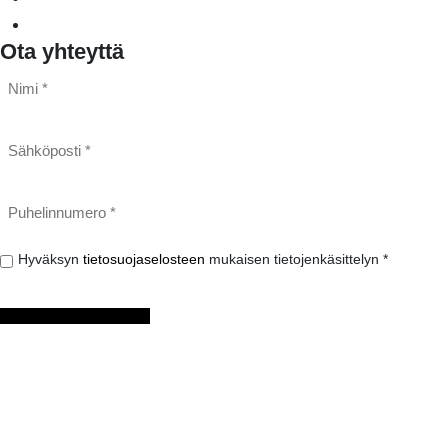
Tietosuojaa palveluna
Ota yhteyttä
Nimi
*
*
Sähköposti
*
Puhelinnumero
*
Hyväksyn
Hyväksyn
tietosuojaselosteen
mukaisen tietojenkäsittelyn *
tietosuojaselosteen
mukaisen
tietojenkäsittelyn
*
LÄHETÄ