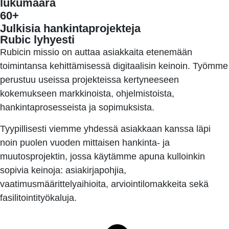
lukumäärä
60+
Julkisia hankintaprojekteja
Rubic lyhyesti
Rubicin missio on auttaa asiakkaita etenemään
toimintansa kehittämisessä digitaalisin keinoin. Työmme
perustuu useissa projekteissa kertyneeseen
kokemukseen markkinoista, ohjelmistoista,
hankintaprosesseista ja sopimuksista.
Tyypillisesti viemme yhdessä asiakkaan kanssa läpi
noin puolen vuoden mittaisen hankinta- ja
muutosprojektin, jossa käytämme apuna kulloinkin
sopivia keinoja: asiakirjapohjia,
vaatimusmäärittelyaihioita, arviointilomakkeita sekä
fasilitointityökaluja.