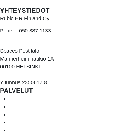
YHTEYSTIEDOT
Rubic HR Finland Oy
Puhelin 050 387 1133
kari.heikkila@rubic.fi
Spaces Postitalo
Mannerheiminaukio 1A
00100 HELSINKI
Y-tunnus 2350617-8
PALVELUT
Järjestelmähankinnat ja -projektit
Julkiset hankinnat
IT-kilpailutukset ja -selvitykset
IT-päällikkö palveluna
Moderni työ ja johtaminen