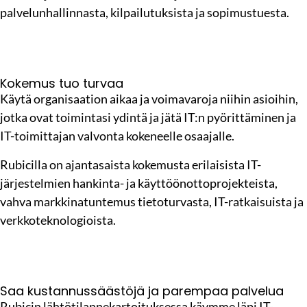
palvelunhallinnasta, kilpailutuksista ja sopimustuesta.
Kokemus tuo turvaa
Käytä organisaation aikaa ja voimavaroja niihin asioihin,
jotka ovat toimintasi ydintä ja jätä IT:n pyörittäminen ja
IT-toimittajan valvonta kokeneelle osaajalle.
Rubicilla on ajantasaista kokemusta erilaisista IT-
järjestelmien hankinta- ja käyttöönottoprojekteista,
vahva markkinatuntemus tietoturvasta, IT-ratkaisuista ja
verkkoteknologioista.
Saa kustannussäästöjä ja parempaa palvelua
Rubicin lähtötilannekartoituksessa käymme läpi IT-