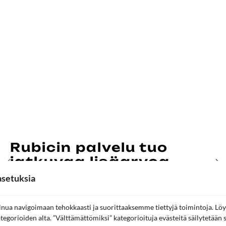
Rubicin palvelu tuo
jatkuvaa lisäarvoa
Picnic Groupille
setuksia
PICNIC GROUP
ASIAKASTARINAT
Picnic Group on suomalainen ravintola- ja
ua navigoimaan tehokkaasti ja suorittaaksemme tiettyjä toimintoja. Löy
kahvilakonserni, johon kuuluvat ravintolaketju
ategorioiden alta. ”Välttämättömiksi” kategorioituja evästeitä säilytetään s