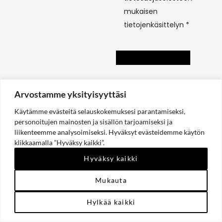
mukaisen
mukaisen
tietojenkäsittelyn
tietojenkäsittelyn *
*
LÄHETÄ
Arvostamme yksityisyyttäsi
Käytämme evästeitä selauskokemuksesi parantamiseksi,
personoitujen mainosten ja sisällön tarjoamiseksi ja
liikenteemme analysoimiseksi. Hyväksyt evästeidemme käytön
klikkaamalla ”Hyväksy kaikki”.
Hyväksy kaikki
Mukauta
Hylkää kaikki
2025 © Rubic HR Finland | Kaikki oikeudet pidätetään |
Tietosuojaseloste