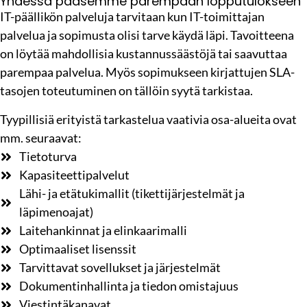
Yhdessä pääsemme parempaan lopputulokseen
IT-päällikön palveluja tarvitaan kun IT-toimittajan
palvelua ja sopimusta olisi tarve käydä läpi. Tavoitteena
on löytää mahdollisia kustannussäästöjä tai saavuttaa
parempaa palvelua. Myös sopimukseen kirjattujen SLA-
tasojen toteutuminen on tällöin syytä tarkistaa.
Tyypillisiä erityistä tarkastelua vaativia osa-alueita ovat
mm. seuraavat:
Tietoturva
Kapasiteettipalvelut
Lähi- ja etätukimallit (tikettijärjestelmät ja
läpimenoajat)
Laitehankinnat ja elinkaarimalli
Optimaaliset lisenssit
Tarvittavat sovellukset ja järjestelmät
Dokumentinhallinta ja tiedon omistajuus
Viestintäkanavat