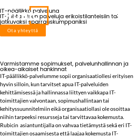
IT-päällikkö palveluna
IT-johtamisen palveluja erikoistilanteisiin tai
jatkuvaksi sparrauskumppaniksi
Ota yhteyttä
Varmistamme sopimukset, palvelunhallinnan ja
oikea-aikaiset hankinnat
IT-päällikkö-palvelumme sopii organisaatiollesi erityisen
hyvin silloin, kun tarvitset apua IT-palveluiden
kehittämisessä ja hallinnassa liittyen vaikkapa IT-
toimittajien valvontaan, sopimushallintaan tai
kehityssuunnitelmiin eikä organisaatiollasi ole osoittaa
niihin tarpeeksi resursseja tai tarvittavaa kokemusta.
Rubicin asiantuntijalla on vahvaa tietämystä sekä eri IT-
toimittajien osaamisesta että laajaa kokemusta IT-