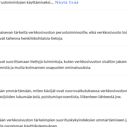
Picnic, laadukkaaseen kahviin ja lounaaseen
ustoimintojen käyttämiseksi....
Näytä lisää
keskittyvä La Torrefazione sekä
elintarvikehankinnan ja logistiikan asiantuntija
Europicnic. Konsernin...
kaisevan tärkeitä verkkosivuston perustoiminnoille, eikä verkkosivusto toi
LUE LISÄÄ
vät tallenna henkilökohtaisia tietoja.
vat suorittamaan tiettyjä toimintoja, kuten verkkosivuston sisällön jakam
äämistä ja muita kolmannen osapuolen ominaisuuksia.
etään ymmärtämään, miten kävijät ovat vuorovaikutuksessa verkkosivusto
Lisää asiakastarinoita
vijöiden lukumäärästä, poistumisprosentista, liikenteen lähteestä jne.
tään verkkosivuston tärkeimpien suorituskykyindeksien ymmärtämiseen ja
oille paremman käyttökokemuksen.