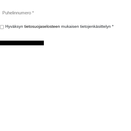
Puhelinnumero
*
Hyväksyn
Hyväksyn
tietosuojaselosteen
mukaisen tietojenkäsittelyn *
tietosuojaselosteen
mukaisen
tietojenkäsittelyn
*
LÄHETÄ