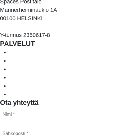
Spaces Postitalo
Mannerheiminaukio 1A
00100 HELSINKI
Y-tunnus 2350617-8
PALVELUT
Järjestelmähankinnat ja -projektit
Julkiset hankinnat
IT-kilpailutukset ja -selvitykset
IT-päällikkö palveluna
Moderni työ ja johtaminen
Tietosuojaa palveluna
Ota yhteyttä
Nimi
*
*
Sähköposti
*