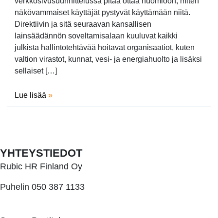
verkkosivusuunnittelussa pitää ottaa huomioon, miten
näkövammaiset käyttäjät pystyvät käyttämään niitä.
Direktiivin ja sitä seuraavan kansallisen
lainsäädännön soveltamisalaan kuuluvat kaikki
julkista hallintotehtävää hoitavat organisaatiot, kuten
valtion virastot, kunnat, vesi- ja energiahuolto ja lisäksi
sellaiset […]
Lue lisää
»
YHTEYSTIEDOT
Rubic HR Finland Oy
Puhelin 050 387 1133
kari.heikkila@rubic.fi