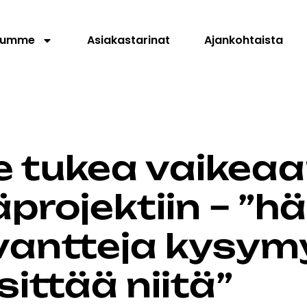
elumme
Asiakastarinat
Ajankohtaista
e tukea vaikea
projektiin – ”h
vantteja kysym
ittää niitä”