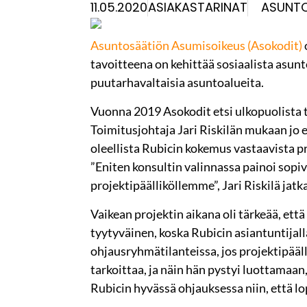
11.05.2020
ASIAKASTARINAT
ASUNTO
Asuntosäätiön Asumisoikeus (Asokodit)
tavoitteena on kehittää sosiaalista asun
puutarhavaltaisia asuntoalueita.
Vuonna 2019 Asokodit etsi ulkopuolista t
Toimitusjohtaja Jari Riskilän mukaan jo
oleellista Rubicin kokemus vastaavista pro
”Eniten konsultin valinnassa painoi sopiv
projektipäälliköllemme”, Jari Riskilä jatk
Vaikean projektin aikana oli tärkeää, ett
tyytyväinen, koska Rubicin asiantuntijal
ohjausryhmätilanteissa, jos projektipääl
tarkoittaa, ja näin hän pystyi luottamaa
Rubicin hyvässä ohjauksessa niin, että lop