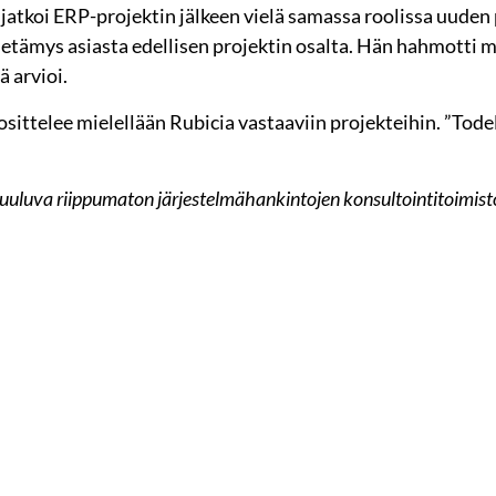
ti jatkoi ERP-projektin jälkeen vielä samassa roolissa uuden
ä tietämys asiasta edellisen projektin osalta. Hän hahmotti 
ä arvioi.
osittelee mielellään Rubicia vastaaviin projekteihin. ”Tod
uuluva riippumaton järjestelmähankintojen konsultointitoimisto