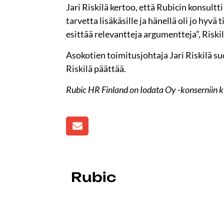
Jari Riskilä kertoo, että Rubicin konsult
tarvetta lisäkäsille ja hänellä oli jo hyv
esittää relevantteja argumentteja”, Riskil
Asokotien toimitusjohtaja Jari Riskilä su
Riskilä päättää.
Rubic HR Finland on Iodata Oy -konserniin k
Rubic