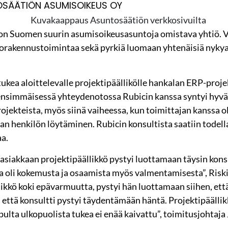
SÄÄTIÖN ASUMISOIKEUS OY
on Suomen suurin asumisoikeusasuntoja omistava yhtiö. 
torakennustoimintaa sekä pyrkiä luomaan yhtenäisiä nykya
ukea aloittelevalle projektipäällikölle hankalan ERP-proj
 ensimmäisessä yhteydenotossa Rubicin kanssa syntyi hyvä 
jekteista, myös siinä vaiheessa, kun toimittajan kanssa oll
an henkilön löytäminen. Rubicin konsultista saatiin todella
aa.
ä asiakkaan projektipäällikkö pystyi luottamaan täysin kons
la oli kokemusta ja osaamista myös valmentamisesta”, Riski
likkö koki epävarmuutta, pystyi hän luottamaan siihen, et
n, että konsultti pystyi täydentämään häntä. Projektipääll
ulta ulkopuolista tukea ei enää kaivattu”, toimitusjohtaja 