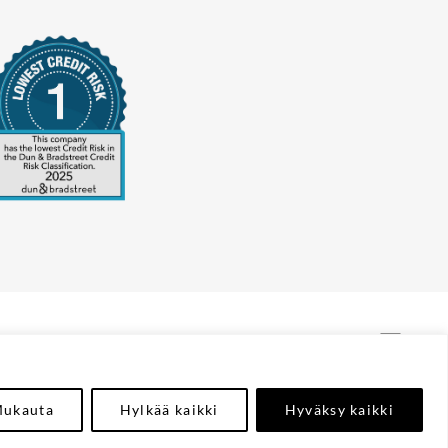
ukauta
Hylkää kaikki
Hyväksy kaikki