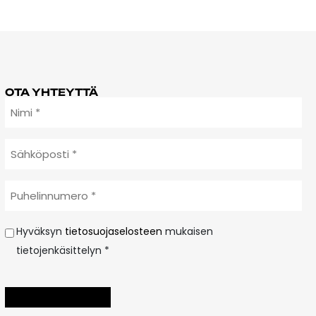
OTA YHTEYTTÄ
Sähköposti
*
Puhelinnumero
*
Hyväksyn
Hyväksyn
tietosuojaselosteen
mukaisen
tietosuojaselosteen
tietojenkäsittelyn *
mukaisen
tietojenkäsittelyn
*
LÄHETÄ