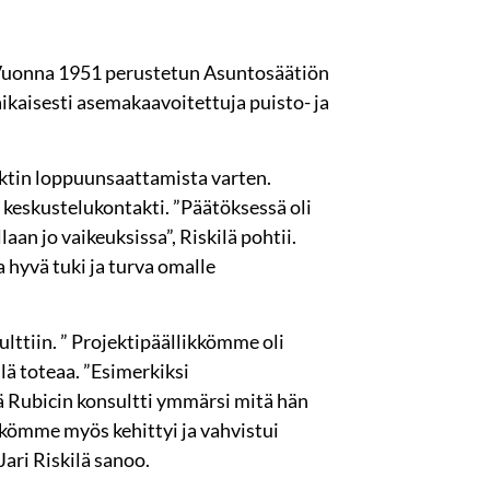
Vuonna 1951 perustetun Asuntosäätiön
ikaisesti asemakaavoitettuja puisto- ja
ektin loppuunsaattamista varten.
keskustelukontakti. ”Päätöksessä oli
aan jo vaikeuksissa”, Riskilä pohtii.
 hyvä tuki ja turva omalle
ulttiin. ” Projektipäällikkömme oli
lä toteaa. ”Esimerkiksi
tä Rubicin konsultti ymmärsi mitä hän
ikkömme myös kehittyi ja vahvistui
Jari Riskilä sanoo.