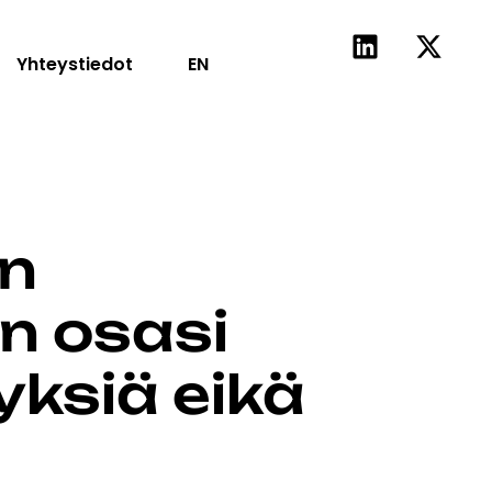
Yhteystiedot
EN
an
än osasi
yksiä eikä