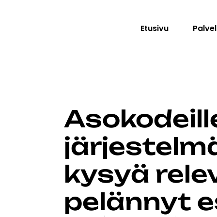
Etusivu
Palv
Asokodeill
järjestelmä
kysyä rele
pelännyt es