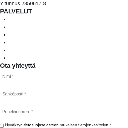
Y-tunnus 2350617-8
PALVELUT
Järjestelmähankinnat ja -projektit
Julkiset hankinnat
IT-kilpailutukset ja -selvitykset
IT-päällikkö palveluna
Moderni työ ja johtaminen
Tietosuojaa palveluna
Ota yhteyttä
Nimi
*
*
Sähköposti
*
Puhelinnumero
*
Hyväksyn
Hyväksyn
tietosuojaselosteen
mukaisen tietojenkäsittelyn *