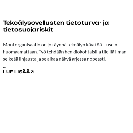
Tekoälysovellusten tietoturva- ja
tietosuojariskit
09.06.2026
Moni organisaatio on jo täynnä tekoälyn käyttöä – usein
huomaamattaan. Työ tehdään henkilökohtaisilla tileillä ilman
selkeää linjausta ja se alkaa näkyä arjessa nopeasti.
...
LUE LISÄÄ