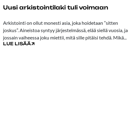
Uusi arkistointilaki tuli voimaan
30.07.2026
Arkistointi on ollut monesti asia, joka hoidetaan ”sitten
joskus”. Aineistoa syntyy järjestelmässä, elää siellä vuosia, ja
jossain vaiheessa joku miettii, mitä sille pitäisi tehdä. Mikä...
LUE LISÄÄ