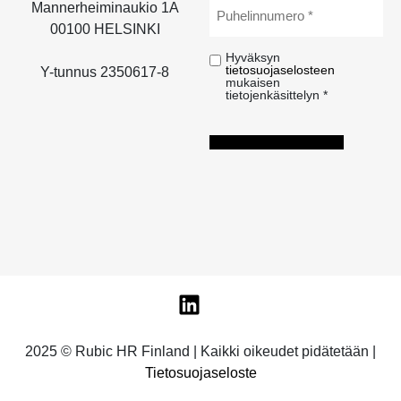
Puhelinnumero
*
Mannerheiminaukio 1A
00100 HELSINKI
Hyväksyn
Hyväksyn
tietosuojaselosteen
tietosuojaselosteen
Y-tunnus 2350617-8
mukaisen
mukaisen
tietojenkäsittelyn *
tietojenkäsittelyn
*
LÄHETÄ
2025 © Rubic HR Finland | Kaikki oikeudet pidätetään |
Tietosuojaseloste