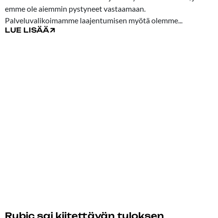
emme ole aiemmin pystyneet vastaamaan.
Palveluvalikoimamme laajentumisen myötä olemme...
LUE LISÄÄ
Rubic sai kiitettävän tuloksen