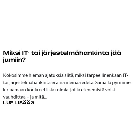
Miksi IT- tai järjestelmähankinta jää
jumiin?
28.01.2026
Kokosimme hieman ajatuksia siitä, miksi tarpeellinenkaan IT-
tai järjestelmähankinta ei aina meinaa edetä. Samalla pyrimme
kirjaamaan konkreettisia toimia, joilla etenemistä voisi
vauhdittaa – ja mitä...
LUE LISÄÄ