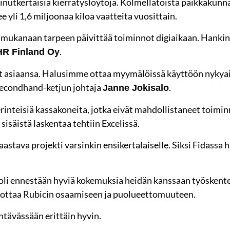
inutkertaisia kierrätyslöytöjä. Kolmellatoista paikkakunna
e yli 1,6 miljoonaa kiloa vaatteita vuosittain.
 mukanaan tarpeen päivittää toiminnot digiaikaan. Hankin
.
HR Finland Oy
et asiaansa. Halusimme ottaa myymälöissä käyttöön nykyai
 Secondhand-ketjun johtaja
.
Janne Jokisalo
perinteisiä kassakoneita, jotka eivät mahdollistaneet toimi
isäistä laskentaa tehtiin Excelissä.
stava projekti varsinkin ensikertalaiselle. Siksi Fidassa 
llä oli ennestään hyviä kokemuksia heidän kanssaan työsken
luottaa Rubicin osaamiseen ja puolueettomuuteen.
tävässään erittäin hyvin.