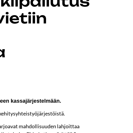
ilpailutus
ietiin
a
seen kassajärjestelmään.
kehitysyhteistyöjärjestöistä.
tarjoavat mahdollisuuden lahjoittaa