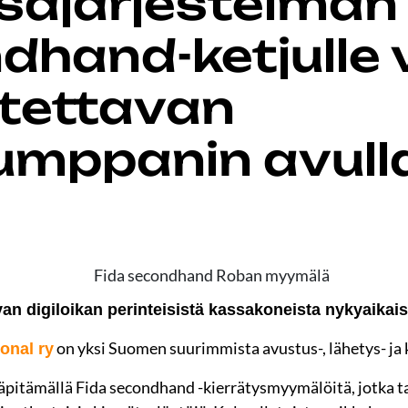
ajärjestelmän k
dhand-ketjulle v
otettavan
umppanin avull
van digiloikan perinteisistä kassakoneista nykyaikai
on yksi Suomen suurimmista avustus-, lähetys- ja 
ional ry
lläpitämällä Fida secondhand -kierrätysmyymälöitä, jotka 