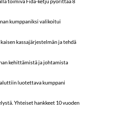
lla toimiva Fida-ketju pyörittää 8
nan kumppaniksi valikoitui
kaisen kassajärjestelmän ja tehdä
nnan kehittämistä ja johtamista
haluttiin luotettava kumppani
telystä. Yhteiset hankkeet 10 vuoden