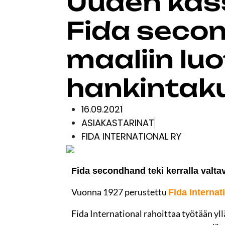
Uuden kass
Fida secon
maaliin lu
hankintak
16.09.2021
ASIAKASTARINAT
FIDA INTERNATIONAL RY
Fida secondhand teki kerralla valta
Vuonna 1927 perustettu
Fida Internat
Fida International rahoittaa työtään y