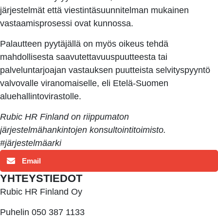
järjestelmät että viestintäsuunnitelman mukainen
vastaamisprosessi ovat kunnossa.
Palautteen pyytäjällä on myös oikeus tehdä
mahdollisesta saavutettavuuspuutteesta tai
palveluntarjoajan vastauksen puutteista selvityspyyntö
valvovalle viranomaiselle, eli Etelä-Suomen
aluehallintovirastolle.
Rubic HR Finland on riippumaton
järjestelmähankintojen konsultointitoimisto
.
#järjestelmäarki
Email
YHTEYSTIEDOT
Rubic HR Finland Oy
Puhelin 050 387 1133