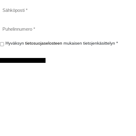
Sähköposti
*
Puhelinnumero
*
Hyväksyn
Hyväksyn
tietosuojaselosteen
mukaisen tietojenkäsittelyn *
tietosuojaselosteen
mukaisen
tietojenkäsittelyn
*
LÄHETÄ