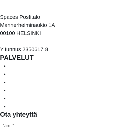
kari.heikkila@rubic.fi
Spaces Postitalo
Mannerheiminaukio 1A
00100 HELSINKI
Y-tunnus 2350617-8
PALVELUT
Järjestelmähankinnat ja -projektit
Julkiset hankinnat
IT-kilpailutukset ja -selvitykset
IT-päällikkö palveluna
Moderni työ ja johtaminen
Tietosuojaa palveluna
Ota yhteyttä
Nimi
*
*