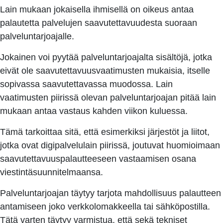
Lain mukaan jokaisella ihmisellä on oikeus antaa
palautetta palvelujen saavutettavuudesta suoraan
palveluntarjoajalle.
Jokainen voi pyytää palveluntarjoajalta sisältöjä, jotka
eivät ole saavutettavuusvaatimusten mukaisia, itselle
sopivassa saavutettavassa muodossa. Lain
vaatimusten piirissä olevan palveluntarjoajan pitää lain
mukaan antaa vastaus kahden viikon kuluessa.
Tämä tarkoittaa sitä, että esimerkiksi järjestöt ja liitot,
jotka ovat digipalvelulain piirissä, joutuvat huomioimaan
saavutettavuuspalautteeseen vastaamisen osana
viestintäsuunnitelmaansa.
Palveluntarjoajan täytyy tarjota mahdollisuus palautteen
antamiseen joko verkkolomakkeella tai sähköpostilla.
Tätä varten täytyy varmistua, että sekä tekniset